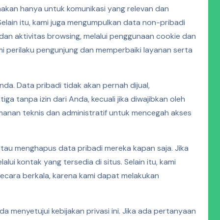
unakan hanya untuk komunikasi yang relevan dan
elain itu, kami juga mengumpulkan data non-pribadi
, dan aktivitas browsing, melalui penggunaan cookie dan
i perilaku pengunjung dan memperbaiki layanan serta
. Data pribadi tidak akan pernah dijual,
ga tanpa izin dari Anda, kecuali jika diwajibkan oleh
anan teknis dan administratif untuk mencegah akses
au menghapus data pribadi mereka kapan saja. Jika
alui kontak yang tersedia di situs. Selain itu, kami
secara berkala, karena kami dapat melakukan
 menyetujui kebijakan privasi ini. Jika ada pertanyaan