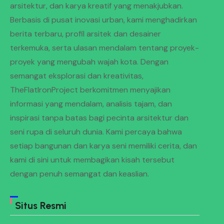
arsitektur, dan karya kreatif yang menakjubkan.
Berbasis di pusat inovasi urban, kami menghadirkan
berita terbaru, profil arsitek dan desainer
terkemuka, serta ulasan mendalam tentang proyek-
proyek yang mengubah wajah kota. Dengan
semangat eksplorasi dan kreativitas,
TheFlatIronProject berkomitmen menyajikan
informasi yang mendalam, analisis tajam, dan
inspirasi tanpa batas bagi pecinta arsitektur dan
seni rupa di seluruh dunia. Kami percaya bahwa
setiap bangunan dan karya seni memiliki cerita, dan
kami di sini untuk membagikan kisah tersebut
dengan penuh semangat dan keaslian.
Situs Resmi