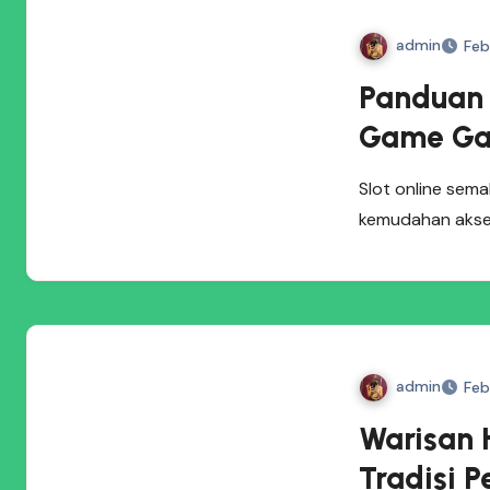
admin
Feb
Panduan 
Game Gac
Judi Ter
Slot online sema
kemudahan akses
admin
Feb
Warisan 
Tradisi 