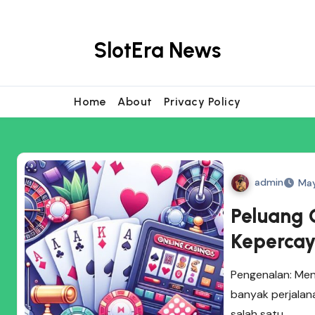
SlotEra News
Home
About
Privacy Policy
admin
May
Peluang 
Kepercay
Kolom Di
Pengenalan: Me
banyak perjalan
salah satu…