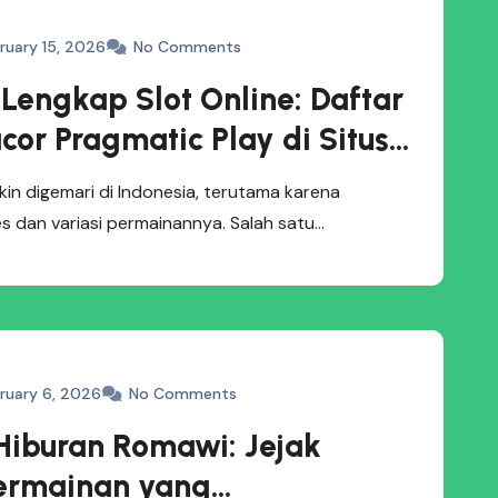
ruary 15, 2026
No Comments
Lengkap Slot Online: Daftar
or Pragmatic Play di Situs
percaya
kin digemari di Indonesia, terutama karena
 dan variasi permainannya. Salah satu…
ruary 6, 2026
No Comments
Hiburan Romawi: Jejak
Permainan yang