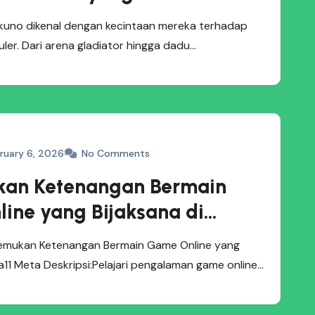
irasi Slot Modern
kuno dikenal dengan kecintaan mereka terhadap
ler. Dari arena gladiator hingga dadu…
ruary 6, 2026
No Comments
an Ketenangan Bermain
ine yang Bijaksana di
emukan Ketenangan Bermain Game Online yang
a11 Meta Deskripsi:Pelajari pengalaman game online…