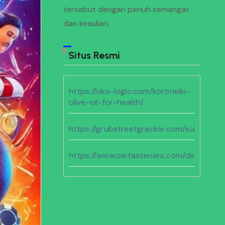
tersebut dengan penuh semangat
dan keaslian.
Situs Resmi
https://oko-logic.com/koroneiki-
olive-oil-for-health/
https://grubstreetgrackle.com/submit/
https://www.osrfasteners.com/design
https://sunshineregionaaca.org/
https://dammam-cleaning.com/