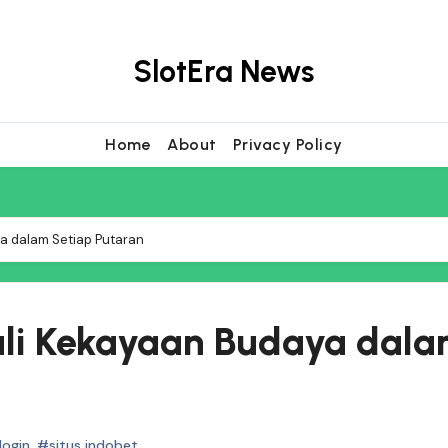
SlotEra News
Home
About
Privacy Policy
a dalam Setiap Putaran
li Kekayaan Budaya dal
login
,
#situs indobet