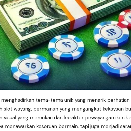
lah slot wayang, permainan yang mengangkat kekayaan b
an visual yang memukau dan karakter pewayangan ikonik 
anya menawarkan keseruan bermain, tapi juga menjadi sara