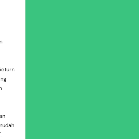
e
n
Return
ang
n
gan
 mudah
.