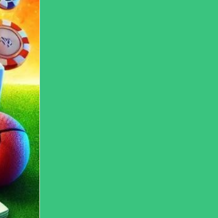
bento11