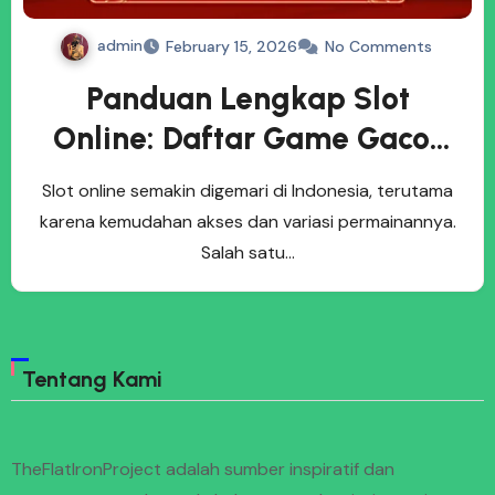
admin
February 15, 2026
No Comments
Panduan Lengkap Slot
Online: Daftar Game Gacor
Pragmatic Play di Situs Judi
Slot online semakin digemari di Indonesia, terutama
Terpercaya
karena kemudahan akses dan variasi permainannya.
Salah satu…
Tentang Kami
TheFlatIronProject adalah sumber inspiratif dan