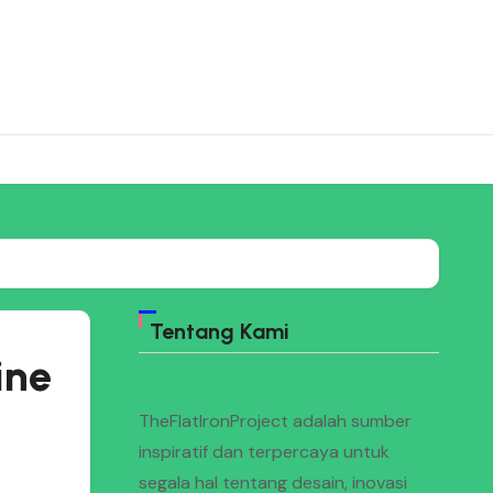
Tentang Kami
ine
TheFlatIronProject adalah sumber
inspiratif dan terpercaya untuk
segala hal tentang desain, inovasi