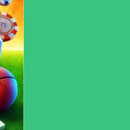
bento11