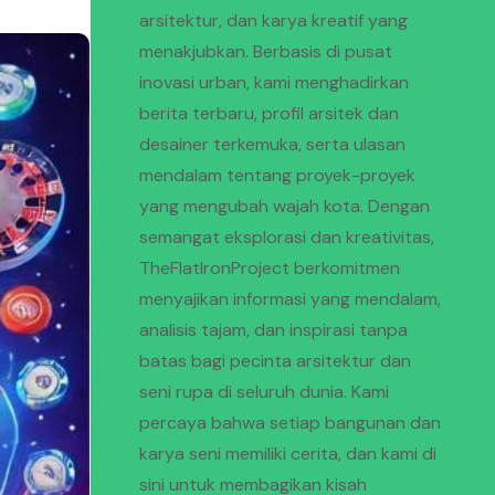
arsitektur, dan karya kreatif yang
menakjubkan. Berbasis di pusat
inovasi urban, kami menghadirkan
berita terbaru, profil arsitek dan
desainer terkemuka, serta ulasan
mendalam tentang proyek-proyek
yang mengubah wajah kota. Dengan
semangat eksplorasi dan kreativitas,
TheFlatIronProject berkomitmen
menyajikan informasi yang mendalam,
analisis tajam, dan inspirasi tanpa
batas bagi pecinta arsitektur dan
seni rupa di seluruh dunia. Kami
percaya bahwa setiap bangunan dan
karya seni memiliki cerita, dan kami di
sini untuk membagikan kisah