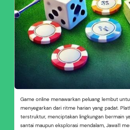
Game online menawarkan peluang lembut untuk menjelajahi dunia digital yang menarik, memberikan jeda
menyegarkan dari ritme harian yang padat. Pla
terstruktur, menciptakan lingkungan bermain yan
santai maupun eksplorasi mendalam, Jawa11 me