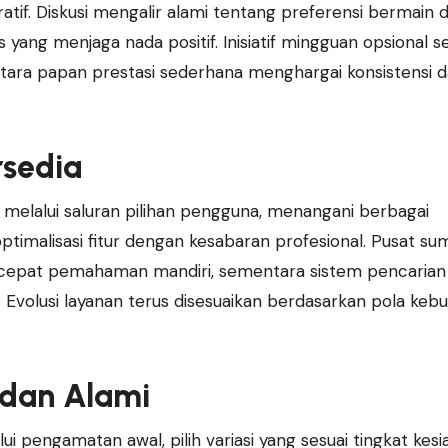
tif. Diskusi mengalir alami tentang preferensi bermain 
yang menjaga nada positif. Inisiatif mingguan opsional s
tara papan prestasi sederhana menghargai konsistensi d
rsedia
melalui saluran pilihan pengguna, menangani berbagai
ptimalisasi fitur dengan kesabaran profesional. Pusat s
cepat pemahaman mandiri, sementara sistem pencarian
Evolusi layanan terus disesuaikan berdasarkan pola keb
 dan Alami
lui pengamatan awal, pilih variasi yang sesuai tingkat kes