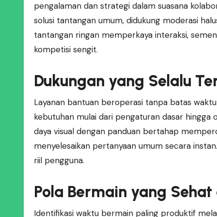
pengalaman dan strategi dalam suasana kolabora
solusi tantangan umum, didukung moderasi halus 
tantangan ringan memperkaya interaksi, semen
kompetisi sengit.
Dukungan yang Selalu Te
Layanan bantuan beroperasi tanpa batas waktu 
kebutuhan mulai dari pengaturan dasar hingga o
daya visual dengan panduan bertahap memper
menyelesaikan pertanyaan umum secara instan. 
riil pengguna.
Pola Bermain yang Sehat
Identifikasi waktu bermain paling produktif mela