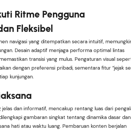
kuti Ritme Pengguna
an Fleksibel
men navigasi yang ditempatkan secara intuitif, memungk
ngan. Desain adaptif menjaga performa optimal lintas
memastikan transisi yang mulus. Pengaturan visual sepert
an dengan preferensi pribadi, sementara fitur “jejak ses
iap kunjungan.
jaksana
 jelas dan informatif, mencakup rentang luas dari peng
n dilengkapi gambaran singkat tentang dinamika dasar dan
sana hati atau waktu luang. Pembaruan konten berjalan