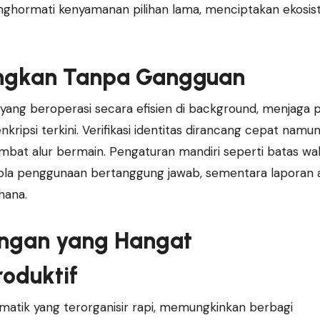
nghormati kenyamanan pilihan lama, menciptakan ekosi
ngkan Tanpa Gangguan
yang beroperasi secara efisien di background, menjaga p
ripsi terkini. Verifikasi identitas dirancang cepat namun t
at alur bermain. Pengaturan mandiri seperti batas wak
a penggunaan bertanggung jawab, sementara laporan ak
hana.
ngan yang Hangat
oduktif
ematik yang terorganisir rapi, memungkinkan berbagi